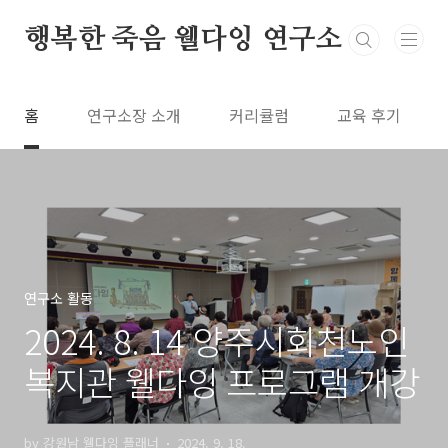
본문 바로가기
행복한 죽음 웰다잉 연구소
홈
연구소장 소개
커리큘럼
교육 후기
연구소 활동
2024. 8. 14 양주시회천노인
복지관 웰다잉 프로그램 개강
by 강원남 웰다잉 플래너
2024. 9. 18.