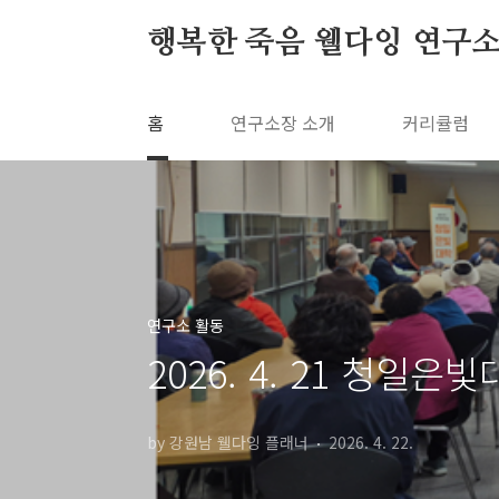
본문 바로가기
행복한 죽음 웰다잉 연구
홈
연구소장 소개
커리큘럼
연구소 활동
2026. 4. 21 청일
by 강원남 웰다잉 플래너
2026. 4. 22.