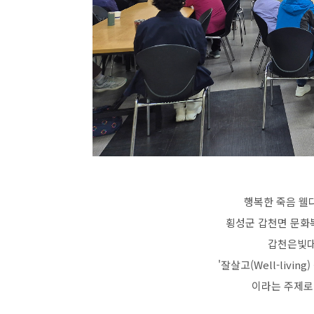
행복한 죽음 웰다
횡성군 갑천면 문화
갑천은빛대
'잘살고(Well-livin
이라는 주제로