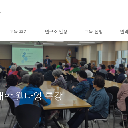
소
교육 후기
연구소 일정
교육 신청
연
은빛대학 웰다잉 특강