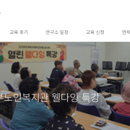
소
교육 후기
연구소 일정
교육 신청
연
성시남부노인복지관 웰다잉 특강