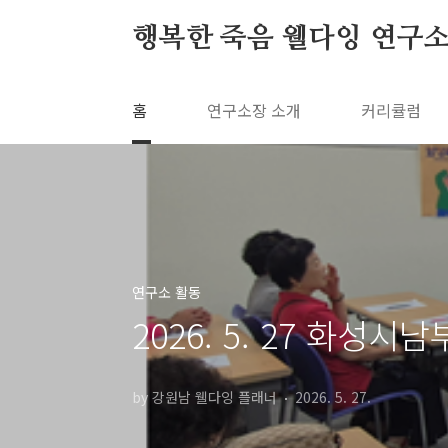
본문 바로가기
행복한 죽음 웰다잉 연구
홈
연구소장 소개
커리큘럼
연구소 활동
2026. 5. 27 화
by 강원남 웰다잉 플래너
2026. 5. 27.