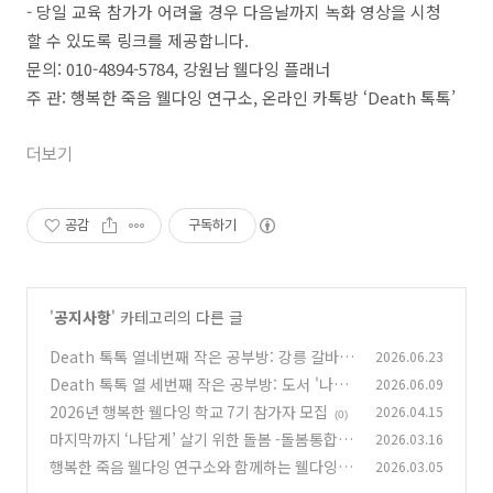
- 당일 교육 참가가 어려울 경우 다음날까지 녹화 영상을 시청
할 수 있도록 링크를 제공합니다.
문의: 010-4894-5784, 강원남 웰다잉 플래너
주 관: 행복한 죽음 웰다잉 연구소, 온라인 카톡방 ‘Death 톡톡’
더보기
공감
구독하기
'
공지사항
' 카테고리의 다른 글
Death 톡톡 열네번째 작은 공부방: 강릉 갈바리
2026.06.23
의원 현장학습
Death 톡톡 열 세번째 작은 공부방: 도서 '나는
2026.06.09
(0)
집에서 죽음을 맞고 싶다'
2026년 행복한 웰다잉 학교 7기 참가자 모집
2026.04.15
(0)
(0)
마지막까지 ‘나답게’ 살기 위한 돌봄 -돌봄통합지
2026.03.16
원법은 우리 삶을 어떻게 바꿀까-
행복한 죽음 웰다잉 연구소와 함께하는 웰다잉 강
2026.03.05
(0)
사 학교 참가자 모집
(0)