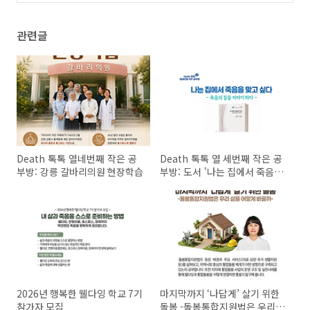
관련글
Death 톡톡 열네번째 작은 공
Death 톡톡 열 세번째 작은 공
부방: 강릉 갈바리의원 현장학습
부방: 도서 '나는 집에서 죽음을
맞고 싶다'
2026년 행복한 웰다잉 학교 7기
마지막까지 ‘나답게’ 살기 위한
참가자 모집
돌봄 -돌봄통합지원법은 우리