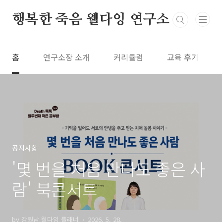
본문 바로가기
행복한 죽음 웰다잉 연구소
홈
연구소장 소개
커리큘럼
교육 후기
공지사항
'몇 번을 처음 만나도 좋은 사
람' 북콘서트
by 강원남 웰다잉 플래너
2026. 5. 28.