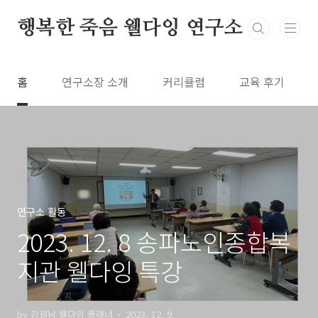
본문 바로가기
행복한 죽음 웰다잉 연구소
홈
연구소장 소개
커리큘럼
교육 후기
연구소 활동
2023. 12. 8 송파노인종합복
지관 웰다잉 특강
by 강원남 웰다잉 플래너
2023. 12. 9.