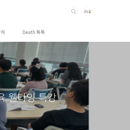
락처
Death 톡톡
교육 웰다잉 특강