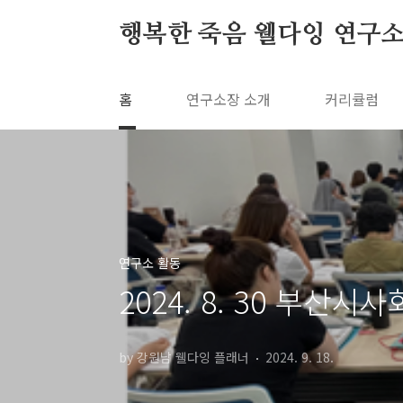
본문 바로가기
행복한 죽음 웰다잉 연구
홈
연구소장 소개
커리큘럼
연구소 활동
2024. 8. 30 부
by 강원남 웰다잉 플래너
2024. 9. 18.