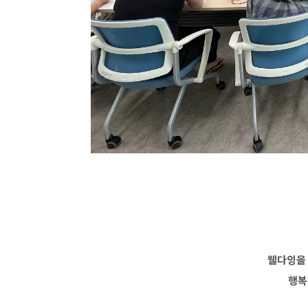
웰다잉을
행복