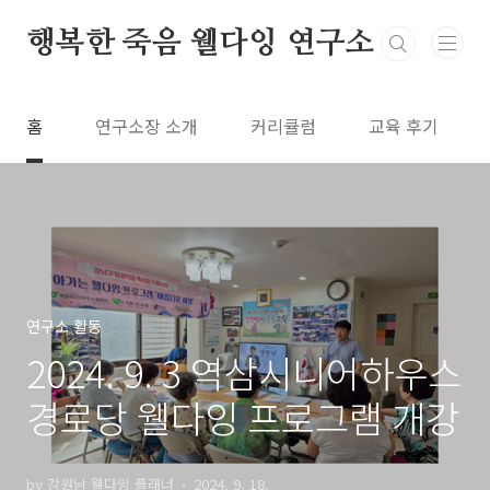
본문 바로가기
행복한 죽음 웰다잉 연구소
홈
연구소장 소개
커리큘럼
교육 후기
연구소 활동
2024. 9. 3 역삼시니어하우스
경로당 웰다잉 프로그램 개강
by 강원남 웰다잉 플래너
2024. 9. 18.