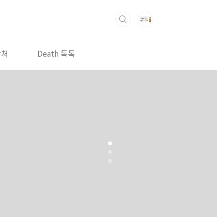
락처
Death 톡톡