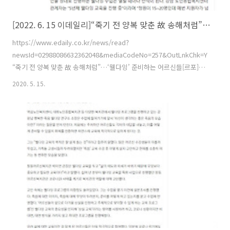
[2022. 6. 15 이데일리]“죽기 전 양복 맞춘 故 송해처럼”…‘웰다잉’ 준비하는 어르신들
https://www.edaily.co.kr/news/read?
newsId=02988086632362048&mediaCodeNo=257&OutLnkChk=Y
“죽기 전 양복 맞춘 故 송해처럼”…‘웰다잉’ 준비하는 어르신들[르포]
“송해 선생님이 돌아가시기 전에 양복을 맞춰달라고 했잖아요. 준비를
2020. 5. 15.
다하시고 좋은 데로 잘 가셨을 거에요. 내 삶도 송해 선생님처럼 마지막
까지 활동 열심히 하고, 죽음을 준비했으면 좋겠 www.edaily.co.kr