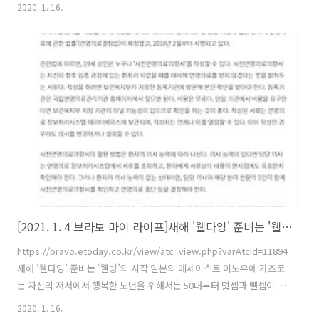
철)은 3월 24일(수), 3월 31일(수), 4월 7일(수) 오후 1시 30분 영주시노
2020. 1. 16.
인복지관 지하 강당 소백홀에서 복지관 회원 40명을 대상으로 총 3차
www.gukjenews.com
[2021. 1. 4 브라보 마이 라이프]새해 '웰다잉' 준비는 '웰빙'의 시작
https://bravo.etoday.co.kr/view/atc_view.php?varAtcId=11894
새해 ‘웰다잉’ 준비는 ‘웰빙’의 시작 일본의 에세이스트 이노우에 가즈코
는 자신의 저서에서 행복한 노년을 위해서는 50대부터 덧셈과 뺄셈이 필
요하다고 조언했다. 안 쓰는 물건이나 지나 bravo.etoday.co.kr
2020. 1. 16.