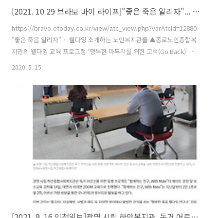
[2021. 10 29 브라보 마이 라이프]"좋은 죽음 알리자"... 웰다잉 소개하는 노인복지관들
https://bravo.etoday.co.kr/view/atc_view.php?varAtcId=12880
"좋은 죽음 알리자"… 웰다잉 소개하는 노인복지관들 ▲종로노인종합복
지관의 웰다잉 교육 프로그램 ‘행복한 마무리를 위한 고백(Go Back)’ 기
본반 수강생들이 자애 명상 수업을 듣고 있다.(종로노인종합복
2020. 5. 15.
bravo.etoday.co.kr
[2021. 9. 16 인천일보]광명 시립 하안복지관, 독거 어르신 동행 프로젝트 진행