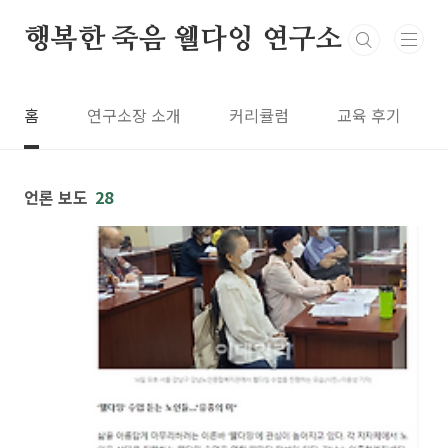
본문 바로가기
행복한 죽음 웰다잉 연구소
홈
연구소장 소개
커리큘럼
교육 후기
언론 보도
28