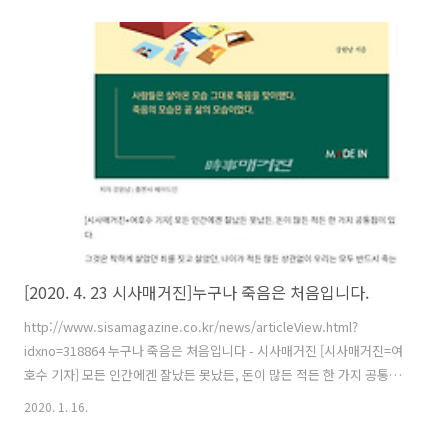
[2020. 4. 23 시사매거진]누구나 죽음은 처음입니다.
http://www.sisamagazine.co.kr/news/articleView.html?
idxno=318864 누구나 죽음은 처음입니다 - 시사매거진 [시사매거진=여
호수 기자] 모든 인간에겐 잘났든 못났든, 돈이 많든 적든 한 가지 공통점
이 있다.그것은 착하게 살았던 죄를 짓고 살았던, 나이가 적든 많든 상관
2020. 1. 16.
없이 우리는 모두 반드시 죽는다 www.sisamagazine.co.kr